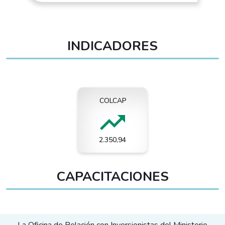
INDICADORES
P
PETRÓLEO WT
94
US$ 78,01
CAPACITACIONES