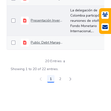
La delegación de
Colombia participó en las
Presentación Inversionistas FMI (Octubre 2019 - Inglés)
reuniones de otoño del
Fondo Monetario
Internacional,...
Public Debt Management (July 2019).pdf
20 Entries
Showing 1 to 20 of 22 entries.
1
2
Page
Page