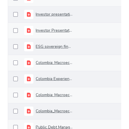
Investor presentation July 2021
Investor Presentation June 2021
ESG sovereign financing strategy
Colombia: Macroeconomic, Capital Markets and Fiscal Update
Colombia Experience: Issuing 30 years bond through domestic synducation
Colombia: Macroeconomic and Capital Markets Outlook October.pptx
Colombia_Macroeconomic and Capital Markets Outlook_04092020
Public Debt Management and National Treasury