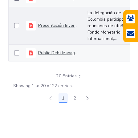
La delegación de
Colombia participó en las
Presentación Inversionistas FMI (Octubre 2019 - Inglés)
reuniones de otoño del
Fondo Monetario
Internacional,...
Public Debt Management (July 2019).pdf
20 Entries
Showing 1 to 20 of 22 entries.
1
2
Page
Page