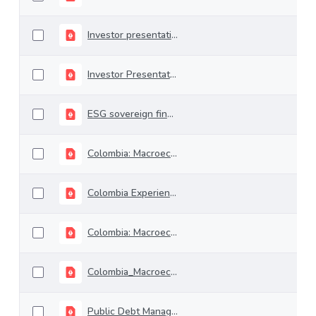
Investor presentation July 2021
Investor Presentation June 2021
ESG sovereign financing strategy
Colombia: Macroeconomic, Capital Markets and Fiscal Update
Colombia Experience: Issuing 30 years bond through domestic synducation
Colombia: Macroeconomic and Capital Markets Outlook October.pptx
Colombia_Macroeconomic and Capital Markets Outlook_04092020
Public Debt Management and National Treasury