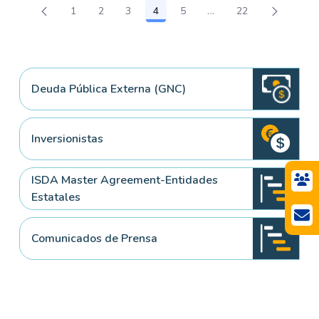
1
2
3
4
5
...
22
Página
Página
Página
Página
Página
Páginas intermedias U
Página
Deuda Pública Externa (GNC)
Inversionistas
ISDA Master Agreement-Entidades
Estatales
Comunicados de Prensa