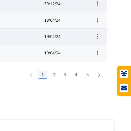
30/12/24
19/04/24
19/04/24
19/04/24
1
2
3
4
5
Página
Página
Página
Página
Página