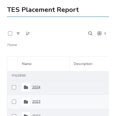
TES Placement Report
0 of 5 Items Selected
Home
Name
Description
Item Selection
FOLDERS
2024
2023