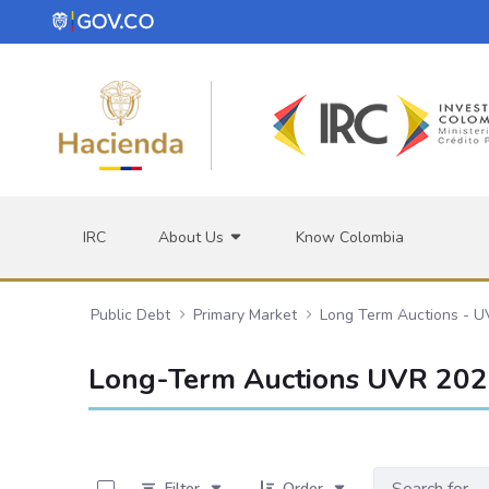
Skip to Main Content
IRC
About Us
Know Colombia
Public Debt
Primary Market
Long Term Auctions - 
Long-Term Auctions UVR 20
0 of 21 Items Selected
Filter
Order