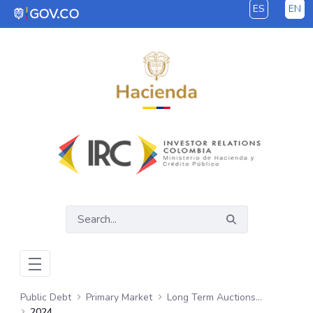
ES
EN
Skip to Main Content
Public Debt
Primary Market
Long Term Auctions - COP
2024