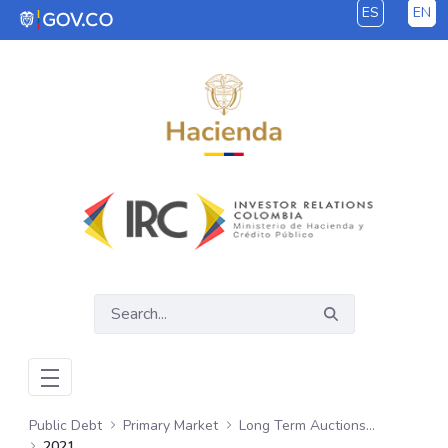
ES
EN
Skip to Main Content
Public Debt
Primary Market
Long Term Auctions - COP
2021