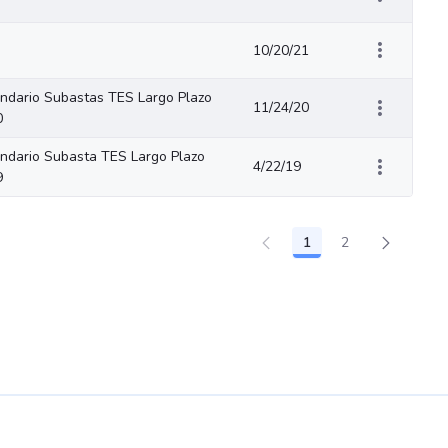
10/20/21
ndario Subastas TES Largo Plazo
11/24/20
0
ndario Subasta TES Largo Plazo
4/22/19
9
1
2
Page
Page