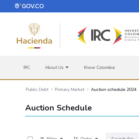
Skip to Main Content
IRC
About Us
Know Colombia
Public Debt
Primary Market
Auction schedule 2024
Auction Schedule
0 of 12 Items Selected
Filter
Order