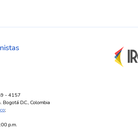
nistas
59 - 4157
8. Bogotá D.C., Colombia
.co
;
5:00 p.m.