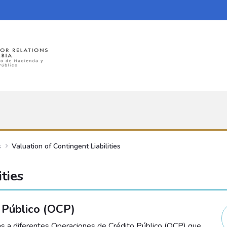
s
Valuation of Contingent Liabilities
ties
 Público (OCP)
ías a diferentes Operaciones de Crédito Público (OCP) que