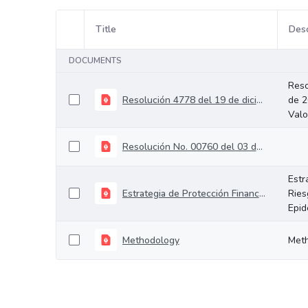
Title
Desc
Item Selection
DOCUMENTS
Reso
Resolución 4778 del 19 de diciembre de 2019 Metodología para la Valoración de los Pasivos Contingentes y los Aportes al Fondo de Continge
de 2
Valo
Resolución No. 00760 del 03 de abril de 2024
Estr
Estrategia de Protección Financiera del Riesgo de Desastres, Pandemias y Epidemias
Ries
Epid
Methodology
Met