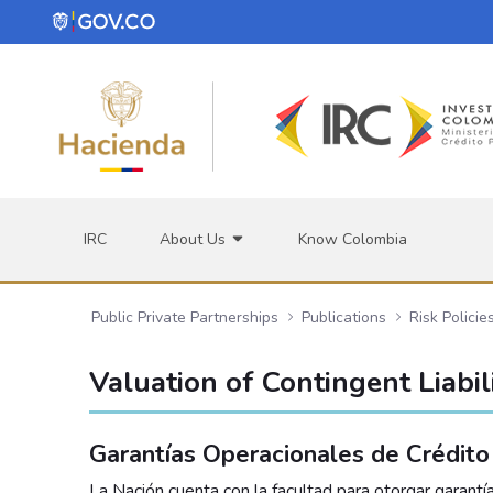
Skip to Main Content
IRC
About Us
Know Colombia
Public Private Partnerships
Publications
Risk Policie
Valuation of Contingent Liabili
Garantías Operacionales de Crédito
La Nación cuenta con la facultad para otorgar garant