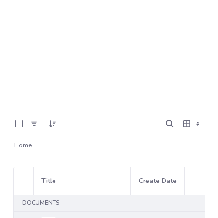
0 of 16 Items Selected
Home
Title
Create Date
Item Selection
Item Act
DOCUMENTS