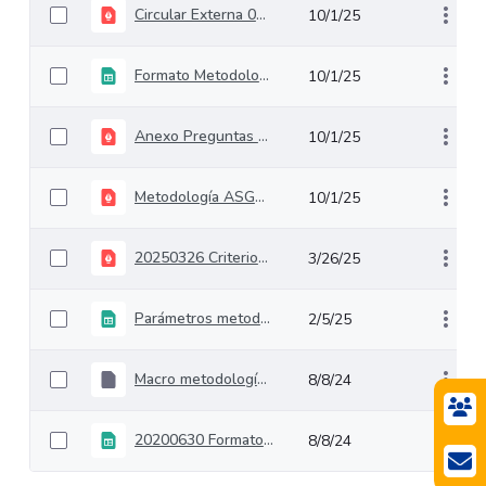
Circular Externa 031 del 01 de octubre de 2025_Metodologías SubAPP
10/1/25
Formato Metodología ASG+R Segunda Edición
10/1/25
Anexo Preguntas Orientadoras Metodología ASG+R Segunda Edición
10/1/25
Metodología ASG+R Segunda Edición
10/1/25
20250326 Criterios específicos para la aplicación de la metodología
3/26/25
Parámetros metodología
2/5/25
Macro metodología de valoración de obligaciones contingentes en proyectos de infraestructura - caso comercial con información.
8/8/24
20200630 Formato sobrecostos
8/8/24