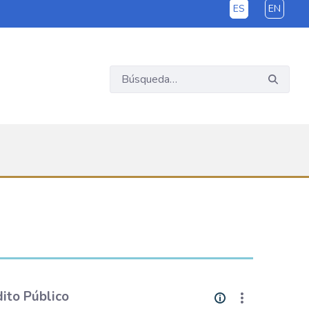
ES
EN
ito Público