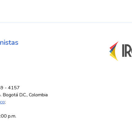
nistas
59 - 4157
8. Bogotá D.C., Colombia
.co
;
5:00 p.m.