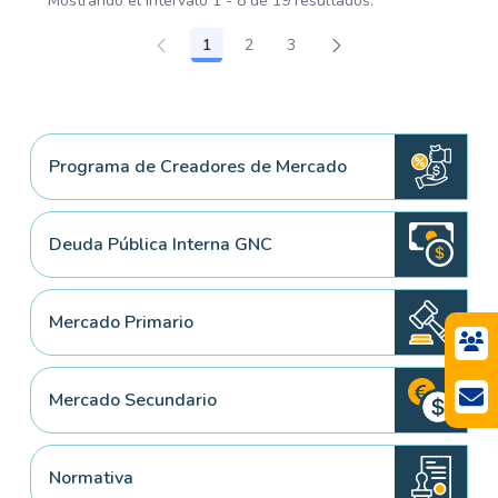
Mostrando el intervalo 1 - 8 de 19 resultados.
1
2
3
Página
Página
Página
Programa de Creadores de Mercado
Deuda Pública Interna GNC
Mercado Primario
Mercado Secundario
Normativa