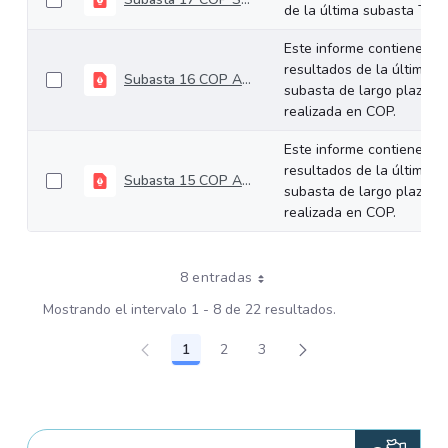
de la última subasta TCO.
Este informe contiene los
resultados de la última
Subasta 16 COP Agosto 27 de 2025
subasta de largo plazo
realizada en COP.
Este informe contiene los
resultados de la última
Subasta 15 COP Agosto 13 de 2025
subasta de largo plazo
realizada en COP.
8 entradas
Mostrando el intervalo 1 - 8 de 22 resultados.
1
2
3
Página
Página
Página