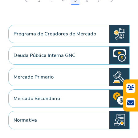
1
...
4
5
6
7
Página
Páginas intermedias Use TAB para despla
Página
Página
Página
Página
Programa de Creadores de Mercado
Deuda Pública Interna GNC
Mercado Primario
Mercado Secundario
Normativa