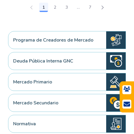
1
2
3
...
7
Página
Página
Página
Páginas intermedias Use T
Página
Programa de Creadores de Mercado
Deuda Pública Interna GNC
Mercado Primario
Mercado Secundario
Normativa