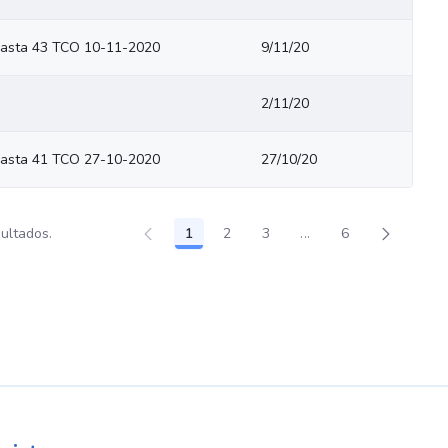
asta 43 TCO 10-11-2020
9/11/20
2/11/20
asta 41 TCO 27-10-2020
27/10/20
sultados.
1
2
3
...
6
Página
Página
Página
Páginas intermedias
Página