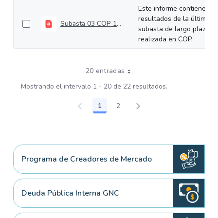
Este informe contiene los
resultados de la última
Subasta 03 COP 12-02-2025
subasta de largo plazo
realizada en COP.
20 entradas
Mostrando el intervalo 1 - 20 de 22 resultados.
1
2
Página
Página
Programa de Creadores de Mercado
Deuda Pública Interna GNC