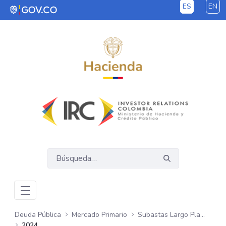
ES
EN
Saltar al contenido principal
Deuda Pública
Mercado Primario
Subastas Largo Plazo - COP
2024