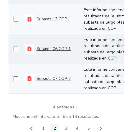
Este informe contiene los
resultados de la última
Subasta 13 COP Julio 24 de 2024
subasta de largo plazo
realizada en COP.
Este informe contiene los
resultados de la última
Subasta 06 COP 10-04-2024
subasta de largo plazo
realizada en COP.
Este informe contiene los
resultados de la última
Subasta 07 COP 24-04-2024
subasta de largo plazo
realizada en COP.
4 entradas
Mostrando el intervalo 5 - 8 de 18 resultados.
1
2
3
4
5
Página
Página
Página
Página
Página