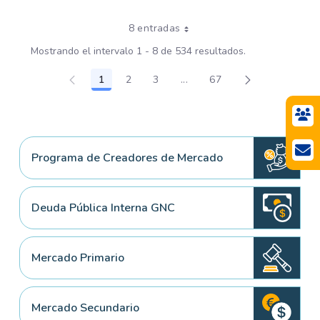
8 entradas
Mostrando el intervalo 1 - 8 de 534 resultados.
1
2
3
...
67
Página
Página
Página
Páginas intermedias Use TA
Página
Programa de Creadores de Mercado
Deuda Pública Interna GNC
Mercado Primario
Mercado Secundario