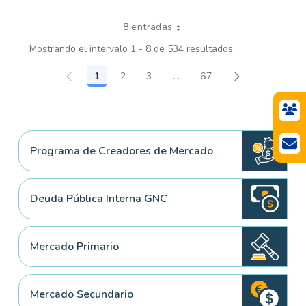
8 entradas
Mostrando el intervalo 1 - 8 de 534 resultados.
1
2
3
...
67
Página
Página
Página
Páginas intermedias Use TA
Página
Programa de Creadores de Mercado
Deuda Pública Interna GNC
Mercado Primario
Mercado Secundario