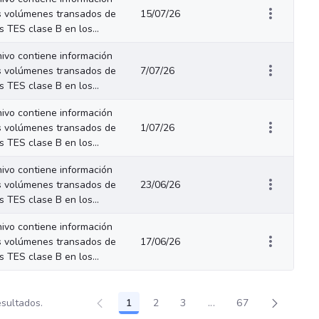
s volúmenes transados de
15/07/26
os TES clase B en los...
hivo contiene información
s volúmenes transados de
7/07/26
os TES clase B en los...
hivo contiene información
s volúmenes transados de
1/07/26
os TES clase B en los...
hivo contiene información
s volúmenes transados de
23/06/26
os TES clase B en los...
hivo contiene información
s volúmenes transados de
17/06/26
os TES clase B en los...
esultados.
1
2
3
...
67
Página
Página
Página
Páginas intermedias U
Página