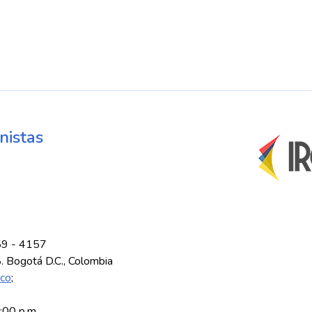
nistas
59 - 4157
8. Bogotá D.C., Colombia
.co
;
5:00 p.m.