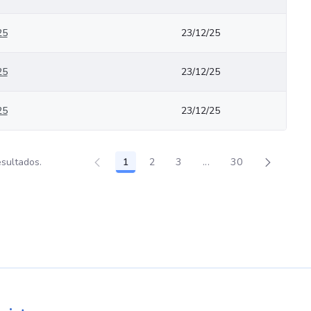
25
23/12/25
25
23/12/25
25
23/12/25
esultados.
1
2
3
...
30
Página
Página
Página
Páginas intermedias U
Página