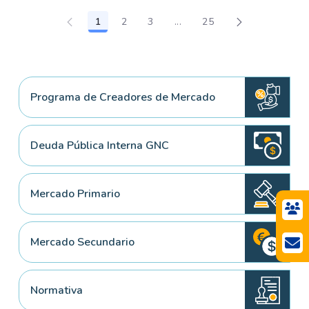
1
2
3
...
25
Página
Página
Página
Páginas intermedias Use TA
Página
Programa de Creadores de Mercado
Deuda Pública Interna GNC
Mercado Primario
Mercado Secundario
Normativa