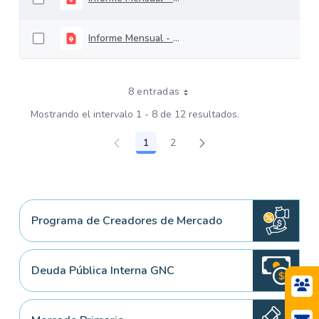
Informe Mensual - Transferencia Temporal de Valores - Mayo 2022
8 entradas
Mostrando el intervalo 1 - 8 de 12 resultados.
1
2
Página
Página
Programa de Creadores de Mercado
Deuda Pública Interna GNC