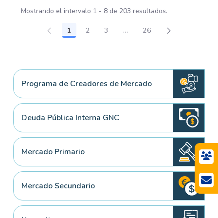
Mostrando el intervalo 1 - 8 de 203 resultados.
1
2
3
...
26
Página
Página
Página
Páginas intermedias Use TA
Página
Programa de Creadores de Mercado
Deuda Pública Interna GNC
Mercado Primario
Mercado Secundario