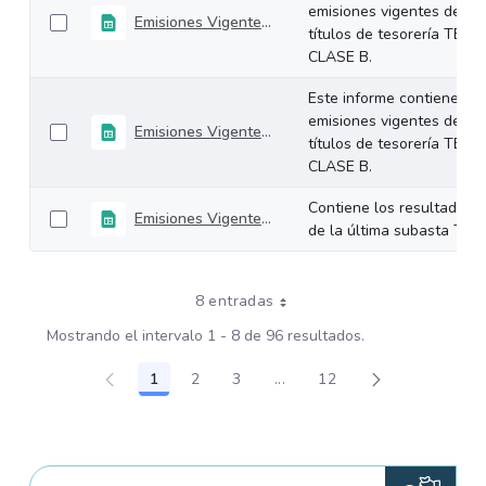
emisiones vigentes de los
Emisiones Vigentes 13-Diciembre-2024
títulos de tesorería TES
CLASE B.
Este informe contiene las
emisiones vigentes de los
Emisiones Vigentes 06-Diciembre-2024
títulos de tesorería TES
CLASE B.
Contiene los resultados
Emisiones Vigentes 04-Diciembre-2024
de la última subasta TCO.
8 entradas
Mostrando el intervalo 1 - 8 de 96 resultados.
1
2
3
...
12
Página
Página
Página
Páginas intermedias Use TA
Página