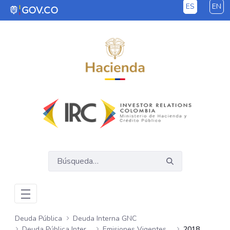
ES
EN
Saltar al contenido principal
Deuda Pública
Deuda Interna GNC
Deuda Pública Interna GNC
Emisiones Vigentes Semanales
2018