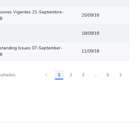
siones Vigentes 21-Septiembre-
25/09/18
8
18/09/18
standing Issues 07-September-
11/09/18
8
sultados.
1
2
3
...
6
Página
Página
Página
Páginas intermedias
Página