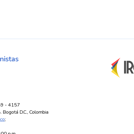
nistas
59 - 4157
8. Bogotá D.C., Colombia
.co
;
5:00 p.m.