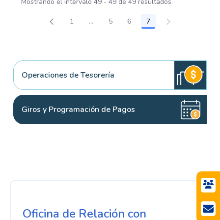
Mostrando el intervalo 49 - 49 de 49 resultados.
1
...
5
6
7
Página
Páginas intermedias Use TAB para des
Página
Página
Página
Operaciones de Tesorería
Giros y Programación de Pagos
Oficina de Relación con