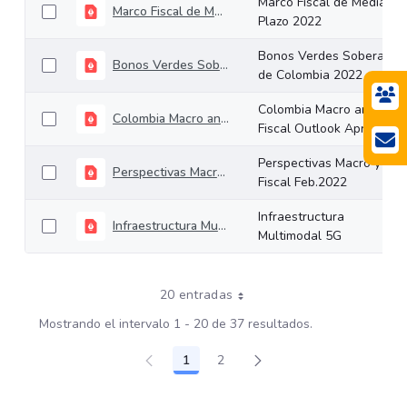
Marco Fiscal de Mediano
Marco Fiscal de Mediano Plazo 2022
Plazo 2022
Bonos Verdes Soberanos
Bonos Verdes Soberanos de Colombia 2022
de Colombia 2022
Colombia Macro and
Colombia Macro and Fiscal Outlook April 2022
Fiscal Outlook April 2022
Perspectivas Macro y
Perspectivas Macro y Fiscal Feb.2022
Fiscal Feb.2022
Infraestructura
Infraestructura Multimodal 5G
Multimodal 5G
20 entradas
Mostrando el intervalo 1 - 20 de 37 resultados.
1
2
Página
Página