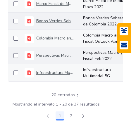
Marco Fiscal de Mediano
Marco Fiscal de Mediano Plazo 2022
Plazo 2022
Bonos Verdes Soberanos
Bonos Verdes Soberanos de Colombia 2022
de Colombia 2022
Colombia Macro and
Colombia Macro and Fiscal Outlook April 2022
Fiscal Outlook April 2022
Perspectivas Macro y
Perspectivas Macro y Fiscal Feb.2022
Fiscal Feb.2022
Infraestructura
Infraestructura Multimodal 5G
Multimodal 5G
20 entradas
Mostrando el intervalo 1 - 20 de 37 resultados.
1
2
Página
Página