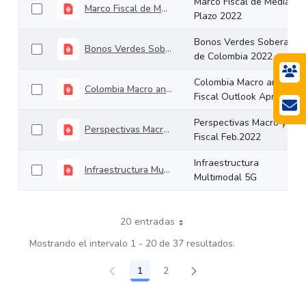
Marco Fiscal de Mediano
Marco Fiscal de Mediano Plazo 2022
Plazo 2022
Bonos Verdes Soberanos
Bonos Verdes Soberanos de Colombia 2022
de Colombia 2022
Colombia Macro and
Colombia Macro and Fiscal Outlook April 2022
Fiscal Outlook April 2022
Perspectivas Macro y
Perspectivas Macro y Fiscal Feb.2022
Fiscal Feb.2022
Infraestructura
Infraestructura Multimodal 5G
Multimodal 5G
20 entradas
Mostrando el intervalo 1 - 20 de 37 resultados.
1
2
Página
Página