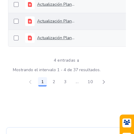
Actualización Plan Financiero 2023
Actualización Plan Financiero 2024
Actualización Plan Financiero 2025
4 entradas
Mostrando el intervalo 1 - 4 de 37 resultados.
1
2
3
...
10
Página
Página
Página
Páginas intermedias Use TA
Página