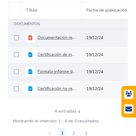
Título
Fecha de publicación
Selección del elemento
DOCUMENTOS
Documentación requerida para Proyectos de Estructuración
19/12/24
Certificación de insumos entregados para la aprobación de la valoración de obligaciones contingentes
19/12/24
Formato informe de Riesgos
19/12/24
Certificación no requerimiento de VF
19/12/24
4 entradas
Mostrando el intervalo 1 - 4 de 5 resultados.
1
2
Página
Página