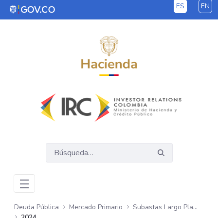
ES
EN
Saltar al contenido principal
Deuda Pública
Mercado Primario
Subastas Largo Plazo - COP
2024