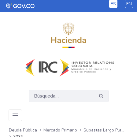
ES
EN
Saltar al contenido principal
Deuda Pública
Mercado Primario
Subastas Largo Plazo - COP
2024