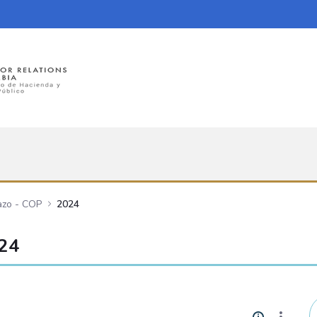
azo - COP
2024
024