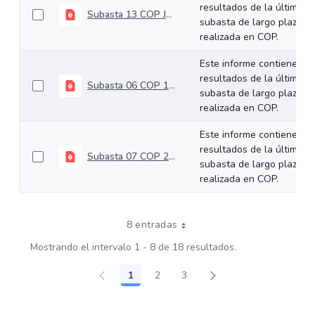
resultados de la última
Subasta 13 COP Julio 24 de 2024
subasta de largo plazo
realizada en COP.
Este informe contiene los
resultados de la última
Subasta 06 COP 10-04-2024
subasta de largo plazo
realizada en COP.
Este informe contiene los
resultados de la última
Subasta 07 COP 24-04-2024
subasta de largo plazo
realizada en COP.
8 entradas
Mostrando el intervalo 1 - 8 de 18 resultados.
1
2
3
Página
Página
Página