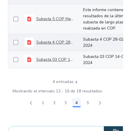
Este informe contiene los
resultados de la última
Subasta 5 COP Marzo 13 de 2024
subasta de largo plazo
realizada en COP.
Subasta 4 COP 28-02-
Subasta 4 COP 28-02-2024
2024
Subasta 03 COP 14-02-
Subasta 03 COP 14-02-2024
2024
4 entradas
Mostrando el intervalo 13 - 16 de 18 resultados.
1
2
3
4
5
Página
Página
Página
Página
Página