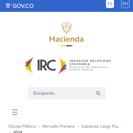
ES
EN
Saltar al contenido principal
Deuda Pública
Mercado Primario
Subastas Largo Plazo - COP
2024