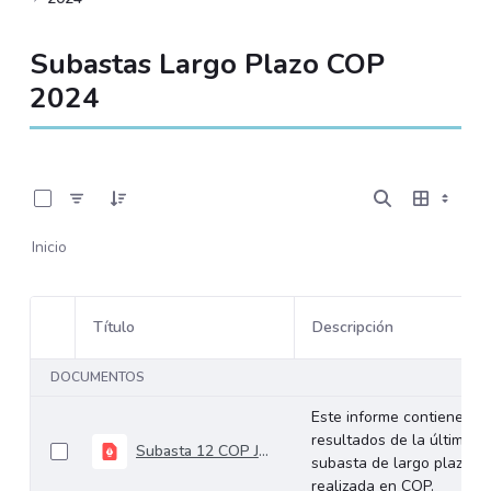
Subastas Largo Plazo COP
2024
0 de 18 Artículos seleccionados/as
Inicio
Título
Descripción
Selección del elemento
DOCUMENTOS
Este informe contiene los
resultados de la última
Subasta 12 COP Julio 10 de 2024
subasta de largo plazo
realizada en COP.