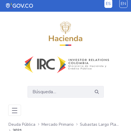
ES
EN
Saltar al contenido principal
Deuda Pública
Mercado Primario
Subastas Largo Plazo - COP
2021