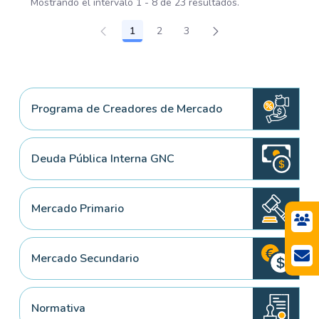
Mostrando el intervalo 1 - 8 de 23 resultados.
1
2
3
Página
Página
Página
Programa de Creadores de Mercado
Deuda Pública Interna GNC
Mercado Primario
Mercado Secundario
Normativa