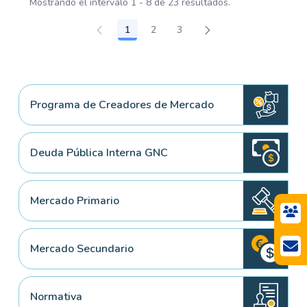
Mostrando el intervalo 1 - 8 de 23 resultados.
1
2
3
Página
Página
Página
Programa de Creadores de Mercado
Deuda Pública Interna GNC
Mercado Primario
Mercado Secundario
Normativa