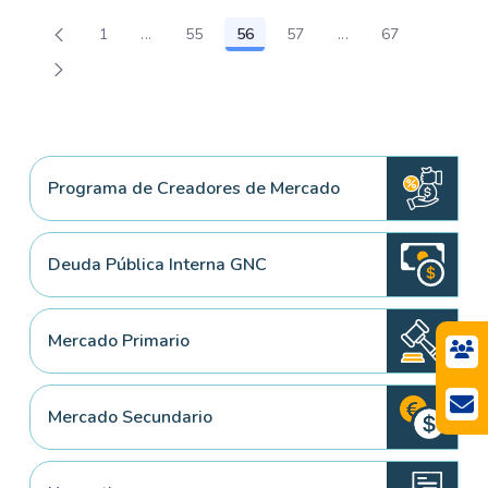
1
...
55
56
57
...
67
Página
Páginas intermedias Use TAB para desplazars
Página
Página
Página
Páginas intermedia
Página
Programa de Creadores de Mercado
Deuda Pública Interna GNC
Mercado Primario
Mercado Secundario