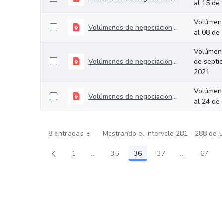
al 15 de
Volúmene
Volúmenes de negociación del 04 al 08 de octubre de 2021
al 08 de
Volúmene
Volúmenes de negociación del 27 de septiembre al 01 de octubre de 2021
de septi
2021
Volúmene
Volúmenes de negociación del 20 al 24 de septiembre de 2021
al 24 de
8 entradas
Mostrando el intervalo 281 - 288 de 
1
...
35
36
37
...
67
Página
Páginas intermedias Use TAB para des
Página
Página
Página
Páginas int
Pági