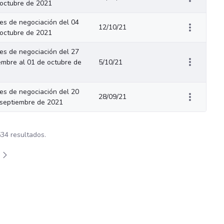
 octubre de 2021
s de negociación del 04
12/10/21
 octubre de 2021
s de negociación del 27
embre al 01 de octubre de
5/10/21
s de negociación del 20
28/09/21
 septiembre de 2021
534 resultados.
plazarse.
ermedias Use TAB para desplazarse.
na