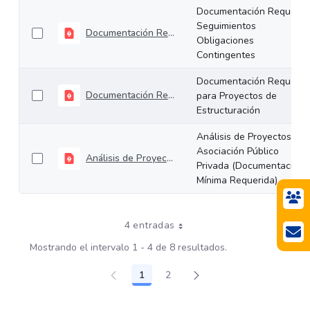
Documentación Requerid
Seguimientos
Documentación Requerida Seguimientos Obligaciones Contingentes
Obligaciones
Contingentes
Documentación Requerid
Documentación Requerida para Proyectos de Estructuración
para Proyectos de
Estructuración
Análisis de Proyectos de
Asociación Público
Análisis de Proyectos de Asociación Público Privada (Documentación Mínima Requerida)
Privada (Documentación
Mínima Requerida)
4 entradas
Mostrando el intervalo 1 - 4 de 8 resultados.
1
2
Página
Página