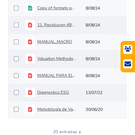
Copy of formato para actualizar porcentajes de sobrecostos en proyectos en ejecución
8/08/24
11. Resolucion 4859 diciembre 23 2019 Metodologia de valoracion de riesgos
8/08/24
MANUAL_MACRO
8/08/24
Valuation Methodology for contingent liabilities in infrastructure projects, The Colombian Case
8/08/24
MANUAL PARA EL USO DE LA MACRO FORMATOS ASG+R
8/08/24
Diagnostico ESG
13/07/22
Metodología de Valoración de Obligaciones Contingentes en proyectos de Infraestructura
30/06/20
20 entradas