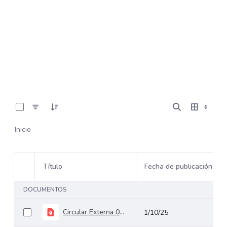
0 de 16 Artículos seleccionados/as
Inicio
Título
Fecha de publicación
Selección del elemento
DOCUMENTOS
Circular Externa 031 del 01 de octubre de 2025_Metodologías SubAPP
1/10/25