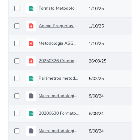
Formato Metodología ASG+R Segunda Edición
1/10/25
Anexo Preguntas Orientadoras Metodología ASG+R Segunda Edición
1/10/25
Metodología ASG+R Segunda Edición
1/10/25
20250326 Criterios específicos para la aplicación de la metodología
26/03/25
Parámetros metodología
5/02/25
Macro metodología de valoración de obligaciones contingentes en proyectos de infraestructura - caso comercial con información.
8/08/24
20200630 Formato sobrecostos
8/08/24
Macro metodología de valoración de obligaciones contingentes en proyectos de infraestructura - caso comercial con información. - GENERAL
8/08/24