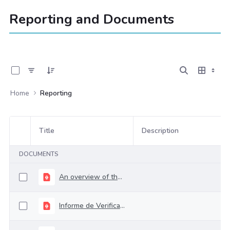
Reporting and Documents
0 of 3 Items Selected
Home
Reporting
Title
Description
Item Selection
DOCUMENTS
An overview of the Colombian social context social annex
Informe de Verificación Final-MHCP Colombia-inglés 2811022